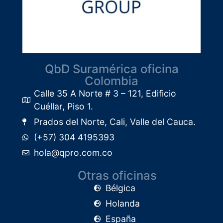
QbD Suramérica oficina
Colombia
Calle 35 A Norte # 3 – 121, Edificio
Cuéllar, Piso 1.​
Prados del Norte, Cali, Valle del Cauca.
(+57) 304 4195393
hola@qpro.com.co
Otras oficinas
Bélgica
Holanda
España