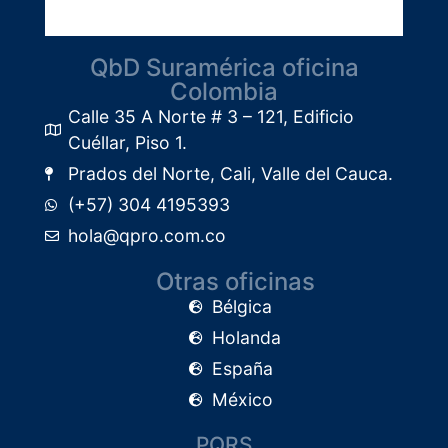
QbD Suramérica oficina
Colombia
Calle 35 A Norte # 3 – 121, Edificio
Cuéllar, Piso 1.​
Prados del Norte, Cali, Valle del Cauca.
(+57) 304 4195393
hola@qpro.com.co
Otras oficinas
Bélgica
Holanda
España
México
PQRS