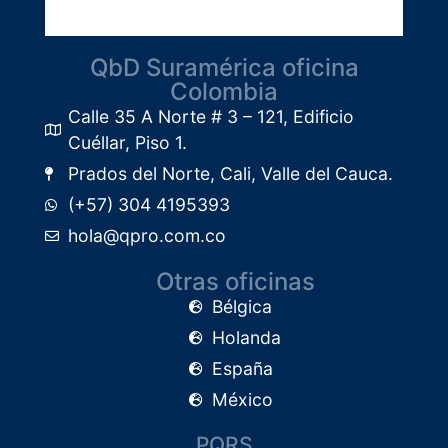
QbD Suramérica oficina
Colombia
Calle 35 A Norte # 3 – 121, Edificio
Cuéllar, Piso 1.​
Prados del Norte, Cali, Valle del Cauca.
(+57) 304 4195393
hola@qpro.com.co
Otras oficinas
Bélgica
Holanda
España
México
PQRS