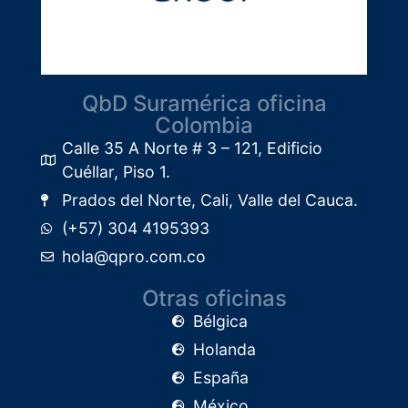
QbD Suramérica oficina
Colombia
Calle 35 A Norte # 3 – 121, Edificio
Cuéllar, Piso 1.​
Prados del Norte, Cali, Valle del Cauca.
(+57) 304 4195393
hola@qpro.com.co
Otras oficinas
Bélgica
Holanda
España
México