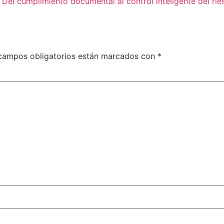
Del cumplimiento documental al control inteligente del ri
campos obligatorios están marcados con
*