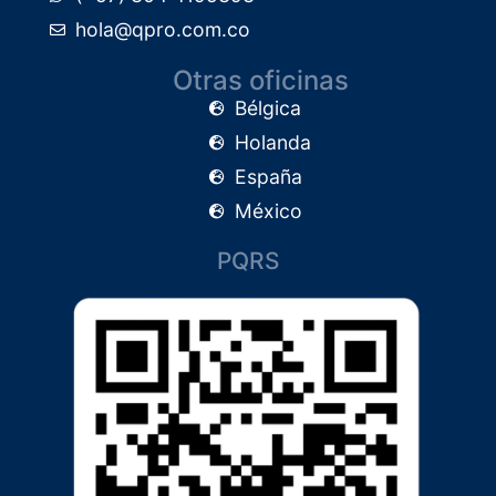
hola@qpro.com.co
Otras oficinas
Bélgica
Holanda
España
México
PQRS