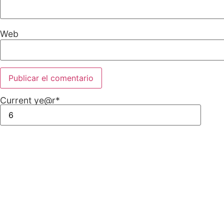
Web
Current ye
@r
*