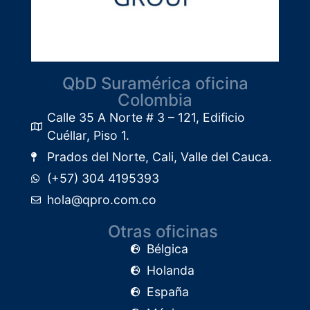
QbD Suramérica oficina
Colombia
Calle 35 A Norte # 3 – 121, Edificio
Cuéllar, Piso 1.​
Prados del Norte, Cali, Valle del Cauca.
(+57) 304 4195393
hola@qpro.com.co
Otras oficinas
Bélgica
Holanda
España