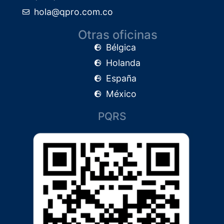
hola@qpro.com.co
Otras oficinas
Bélgica
Holanda
España
México
PQRS