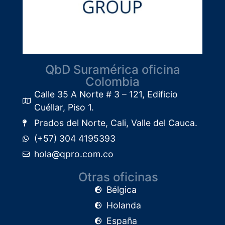
QbD Suramérica oficina
Colombia
Calle 35 A Norte # 3 – 121, Edificio
Cuéllar, Piso 1.​
Prados del Norte, Cali, Valle del Cauca.
(+57) 304 4195393
hola@qpro.com.co
Otras oficinas
Bélgica
Holanda
España