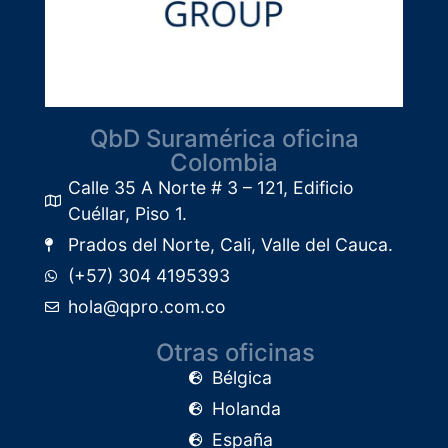
QbD Suramérica oficina
Colombia
Calle 35 A Norte # 3 – 121, Edificio
Cuéllar, Piso 1.​
Prados del Norte, Cali, Valle del Cauca.
(+57) 304 4195393
hola@qpro.com.co
Otras oficinas
Bélgica
Holanda
España