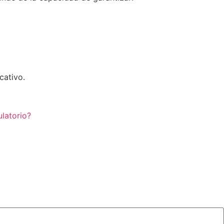
cativo.
latorio?