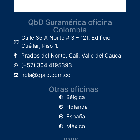
QbD Suramérica oficina
Colombia
Calle 35 A Norte # 3 – 121, Edificio
Cuéllar, Piso 1.​
Prados del Norte, Cali, Valle del Cauca.
(+57) 304 4195393
hola@qpro.com.co
Otras oficinas
Bélgica
Holanda
España
México