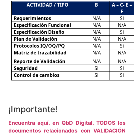
ACTIVIDAD / TIPO
B
A – C- E –
F
Requerimientos
N/A
Si
Especificación Funcional
N/A
N/A
Especificación Diseño
N/A
Si
Plan de Validación
N/A
N/A
Protocolos IQ/OQ/PQ
N/A
Si
Matriz de trazabilidad
N/A
N/A
Reporte de Validación
N/A
N/A
Seguridad
Si
Si
Control de cambios
Si
Si
¡Importante!
Encuentra aquí, en QbD Digital, TODOS los
documentos relacionados con VALIDACIÓN