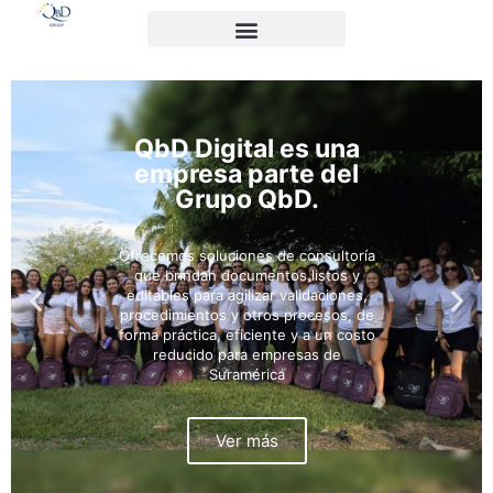
QbD Digital es una
empresa parte del
Grupo QbD.
Ofrecemos soluciones de consultoría
que brindan documentos listos y
editables para agilizar validaciones,
procedimientos y otros procesos, de
forma práctica, eficiente y a un costo
reducido para empresas de
Suramérica
Ver más