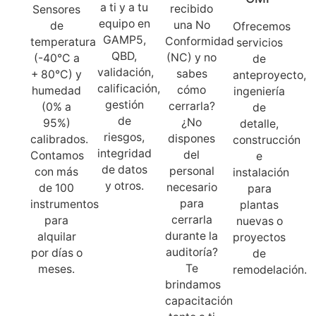
a ti y a tu
recibido
Sensores
equipo en
una No
de
Ofrecemos
GAMP5,
Conformidad
temperatura
servicios
QBD,
(NC) y no
(-40°C a
de
validación,
sabes
+ 80°C) y
anteproyecto,
calificación,
cómo
humedad
ingeniería
gestión
cerrarla?
(0% a
de
de
¿No
95%)
detalle,
riesgos,
dispones
calibrados.
construcción
integridad
del
Contamos
e
de datos
personal
con más
instalación
y otros.
necesario
de 100
para
para
instrumentos
plantas
cerrarla
para
nuevas o
durante la
alquilar
proyectos
auditoría?
por días o
de
Te
meses.
remodelación.
brindamos
capacitación