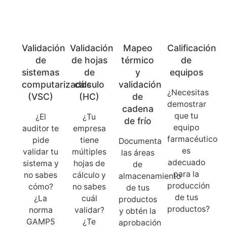
Validación
Validación
Mapeo
Calificación
de
de hojas
térmico
de
sistemas
de
y
equipos
computarizados
cálculo
validación
¿Necesitas
(VSC)
(HC)
de
demostrar
cadena
que tu
¿El
¿Tu
de frío
equipo
auditor te
empresa
farmacéutico
pide
tiene
Documenta
es
validar tu
múltiples
las áreas
adecuado
sistema y
hojas de
de
para la
no sabes
cálculo y
almacenamiento
producción
cómo?
no sabes
de tus
de tus
¿La
cuál
productos
productos?
norma
validar?
y obtén la
GAMP5
¿Te
aprobación