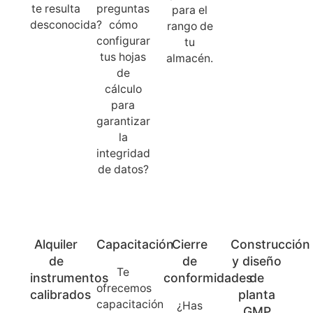
te resulta
preguntas
para el
desconocida?
cómo
rango de
configurar
tu
tus hojas
almacén.
de
cálculo
para
garantizar
la
integridad
de datos?
Alquiler
Capacitación
Cierre
Construcción
de
de
y diseño
Te
instrumentos
conformidades
de
ofrecemos
calibrados
planta
capacitación
¿Has
GMP