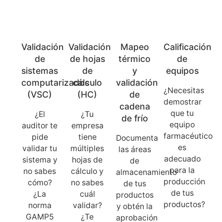
Validación
Validación
Mapeo
Calificación
de
de hojas
térmico
de
sistemas
de
y
equipos
computarizados
cálculo
validación
¿Necesitas
(VSC)
(HC)
de
demostrar
cadena
que tu
¿El
¿Tu
de frío
equipo
auditor te
empresa
farmacéutico
pide
tiene
Documenta
es
validar tu
múltiples
las áreas
adecuado
sistema y
hojas de
de
para la
no sabes
cálculo y
almacenamiento
producción
cómo?
no sabes
de tus
de tus
¿La
cuál
productos
productos?
norma
validar?
y obtén la
GAMP5
¿Te
aprobación