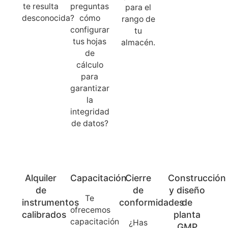
te resulta
preguntas
para el
desconocida?
cómo
rango de
configurar
tu
tus hojas
almacén.
de
cálculo
para
garantizar
la
integridad
de datos?
Alquiler
Capacitación
Cierre
Construcción
de
de
y diseño
Te
instrumentos
conformidades
de
ofrecemos
calibrados
planta
capacitación
¿Has
GMP