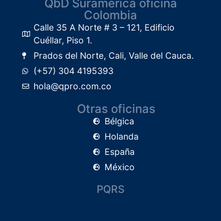
QbD Suramérica oficina
Colombia
Calle 35 A Norte # 3 – 121, Edificio
Cuéllar, Piso 1.​
Prados del Norte, Cali, Valle del Cauca.
(+57) 304 4195393
hola@qpro.com.co
Otras oficinas
Bélgica
Holanda
España
México
PQRS