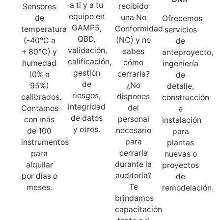
a ti y a tu
recibido
Sensores
equipo en
una No
de
Ofrecemos
GAMP5,
Conformidad
temperatura
servicios
QBD,
(NC) y no
(-40°C a
de
validación,
sabes
+ 80°C) y
anteproyecto,
calificación,
cómo
humedad
ingeniería
gestión
cerrarla?
(0% a
de
de
¿No
95%)
detalle,
riesgos,
dispones
calibrados.
construcción
integridad
del
Contamos
e
de datos
personal
con más
instalación
y otros.
necesario
de 100
para
para
instrumentos
plantas
cerrarla
para
nuevas o
durante la
alquilar
proyectos
auditoría?
por días o
de
Te
meses.
remodelación.
brindamos
capacitación