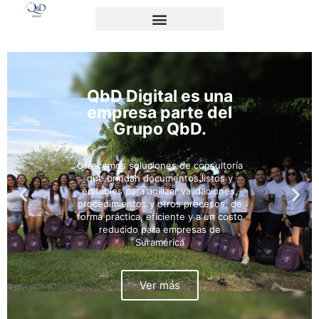
QbD Digital es una
empresa parte del
Grupo QbD.
Ofrecemos soluciones de consultoría
que brindan documentos listos y
editables para agilizar validaciones,
procedimientos y otros procesos, de
forma práctica, eficiente y a un costo
reducido para empresas de
Suramérica
Ver más