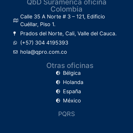
QbD Suramérica oficina
Colombia
Calle 35 A Norte # 3 – 121, Edificio
Cuéllar, Piso 1.​
Prados del Norte, Cali, Valle del Cauca.
(+57) 304 4195393
hola@qpro.com.co
Otras oficinas
Bélgica
Holanda
España
México
PQRS