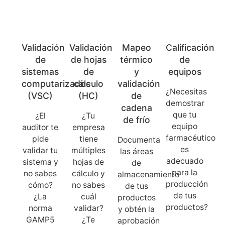
Validación
Validación
Mapeo
Calificación
de
de hojas
térmico
de
sistemas
de
y
equipos
computarizados
cálculo
validación
¿Necesitas
(VSC)
(HC)
de
demostrar
cadena
que tu
¿El
¿Tu
de frío
equipo
auditor te
empresa
farmacéutico
pide
tiene
Documenta
es
validar tu
múltiples
las áreas
adecuado
sistema y
hojas de
de
para la
no sabes
cálculo y
almacenamiento
producción
cómo?
no sabes
de tus
de tus
¿La
cuál
productos
productos?
norma
validar?
y obtén la
GAMP5
¿Te
aprobación