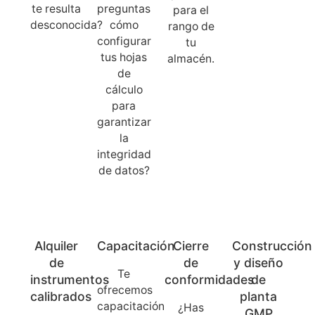
te resulta
preguntas
para el
desconocida?
cómo
rango de
configurar
tu
tus hojas
almacén.
de
cálculo
para
garantizar
la
integridad
de datos?
Alquiler
Capacitación
Cierre
Construcción
de
de
y diseño
Te
instrumentos
conformidades
de
ofrecemos
calibrados
planta
capacitación
¿Has
GMP