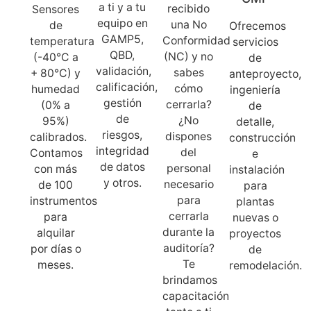
a ti y a tu
recibido
Sensores
equipo en
una No
de
Ofrecemos
GAMP5,
Conformidad
temperatura
servicios
QBD,
(NC) y no
(-40°C a
de
validación,
sabes
+ 80°C) y
anteproyecto,
calificación,
cómo
humedad
ingeniería
gestión
cerrarla?
(0% a
de
de
¿No
95%)
detalle,
riesgos,
dispones
calibrados.
construcción
integridad
del
Contamos
e
de datos
personal
con más
instalación
y otros.
necesario
de 100
para
para
instrumentos
plantas
cerrarla
para
nuevas o
durante la
alquilar
proyectos
auditoría?
por días o
de
Te
meses.
remodelación.
brindamos
capacitación