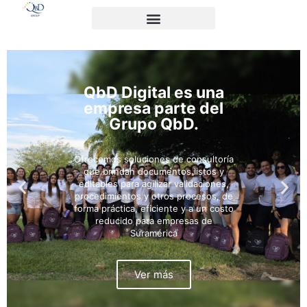
QbD Digital es una
empresa parte del
Grupo QbD.
Ofrecemos soluciones de consultoría
que brindan documentos listos y
editables para agilizar validaciones,
procedimientos y otros procesos, de
forma práctica, eficiente y a un costo
reducido para empresas de
Suramérica
Ver más